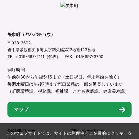
矢巾町（ヤハバチョウ）
〒028-3692
岩手県紫波郡矢巾町大字南矢幅第13地割123番地
TEL：019-697-2111（代表） FAX：019-697-3700
開庁時間
午前8:30から午後5:15まで（土日祝日、年末年始を除く）
毎週水曜日は午後7時まで窓口業務の一部を延長しています
（町民環境課、税務課、福祉課、こども家庭課、健康長寿課）
マップ
公式SNSポリシー
プライバシーポリシー
このウェブサイトでは、サイトの利便性向上を目的にクッキーを