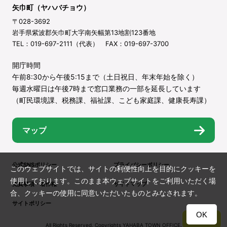
矢巾町（ヤハバチョウ）
〒028-3692
岩手県紫波郡矢巾町大字南矢幅第13地割123番地
TEL：019-697-2111（代表） FAX：019-697-3700
開庁時間
午前8:30から午後5:15まで（土日祝日、年末年始を除く）
毎週水曜日は午後7時まで窓口業務の一部を延長しています
（町民環境課、税務課、福祉課、こども家庭課、健康長寿課）
マップ
公式SNSポリシー
プライバシーポリシー
このウェブサイトでは、サイトの利便性向上を目的にクッキーを
使用しております。このまま本ウェブサイトをご利用いただく場
免責事項・著作権
サイトマップ
合、クッキーの使用に同意いただいたものとみなされます。
サイトポリシー
OK
TOP
All Rights Reserved. Copyrights YAHABA TOWN OFFICE.