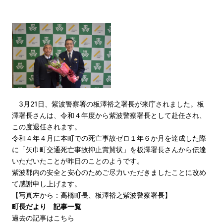
3月21日、紫波警察署の板澤裕之署長が来庁されました。板
澤署長さんは、令和４年度から紫波警察署長として赴任され、
この度退任されます。
令和４年４月に本町での死亡事故ゼロ１年６か月を達成した際
に「矢巾町交通死亡事故抑止賞賛状」を板澤署長さんから伝達
いただいたことが昨日のことのようです。
紫波郡内の安全と安心のためご尽力いただきましたことに改め
て感謝申し上げます。
【写真左から：高橋町長、板澤裕之紫波警察署長】
町長だより 記事一覧
過去の記事はこちら