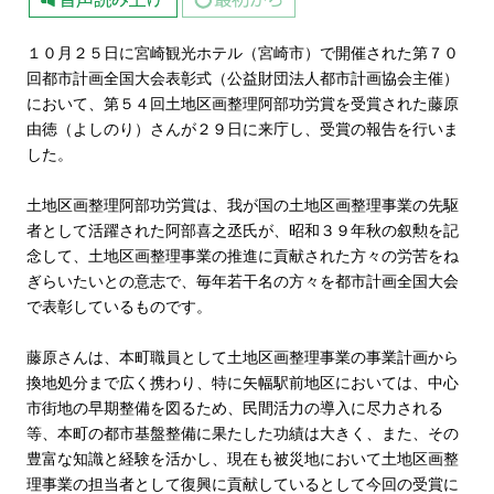
１０月２５日に宮崎観光ホテル（宮崎市）で開催された第７０
回都市計画全国大会表彰式（公益財団法人都市計画協会主催）
において、第５４回土地区画整理阿部功労賞を受賞された藤原
由徳（よしのり）さんが２９日に来庁し、受賞の報告を行いま
した。
土地区画整理阿部功労賞は、我が国の土地区画整理事業の先駆
者として活躍された阿部喜之丞氏が、昭和３９年秋の叙勲を記
念して、土地区画整理事業の推進に貢献された方々の労苦をね
ぎらいたいとの意志で、毎年若干名の方々を都市計画全国大会
で表彰しているものです。
藤原さんは、本町職員として土地区画整理事業の事業計画から
換地処分まで広く携わり、特に矢幅駅前地区においては、中心
市街地の早期整備を図るため、民間活力の導入に尽力される
等、本町の都市基盤整備に果たした功績は大きく、また、その
豊富な知識と経験を活かし、現在も被災地において土地区画整
理事業の担当者として復興に貢献しているとして今回の受賞に