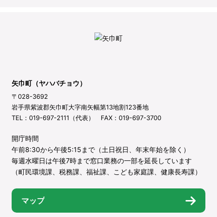
矢巾町（ヤハバチョウ）
〒028-3692
岩手県紫波郡矢巾町大字南矢幅第13地割123番地
TEL：019-697-2111（代表） FAX：019-697-3700
開庁時間
午前8:30から午後5:15まで（土日祝日、年末年始を除く）
毎週水曜日は午後7時まで窓口業務の一部を延長しています
（町民環境課、税務課、福祉課、こども家庭課、健康長寿課）
マップ