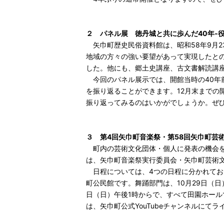
２ パネル展 徳丹城と共に歩んだ40年‐役
矢巾町歴史民俗資料館は、昭和58年9月2
地域の方々の強い要望があって実現したと
した。他にも、郷土史講座、古文書解読講
今回のパネル展示では、開館当時の40年
を振り返ることができます。12月末までの
振り返ってみるのはいかがでしょうか。ぜ
３ 第4回矢巾町音楽祭・第58回矢巾町芸
町内の芸術文化団体・個人に発表の機会を
は、矢巾町音楽祭実行委員会・矢巾町芸術
日程については、4つの日程に分かれており
町公民館です。舞踊部門は、10月29日（日
日（日）午後1時からで、すべて田園ホー
は、矢巾町公式YouTubeチャンネルにて