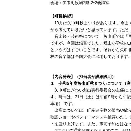
会場：矢巾町役場2階 2-2会議室
【町長挨拶】
10月は矢巾町秋まつりがあります。今ま
がら考えていきたいと思っています。ただ
音楽祭・芸術祭について、矢巾町では「音
ですが、今回は銀賞でした。煙山小学校の
というのはすごいことです。それから矢巾
校の音楽部は全国大会に出場しております
【内容発表】（担当者が詳細説明）
１ 令和5年度矢巾町秋まつり
について（産
矢巾町にぎわい創出実行委員会の主催により
す。時間は、21日（土）は午前9時から午
車場） です。
出店については、町産農産物の販売や飲食
歌謡ショーやパフォーマンスを披露いたし
トを盛り上げます。また、事前予約とはな
4年ぶりの通常開催となりますので、ぜひ