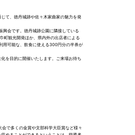
通じて、徳丹城跡や佐々木家曲家の魅力を発
く振興会です。徳丹城跡公園に隣接している
矢巾町観光開発ほか、県内外の出店者による
利用可能な、飲食に使える300円分の半券が
性化を目的に開催いたします。ご来場お待ち
大会で多くの金賞や文部科学大臣賞など様々
を収めることができるということは、指導者