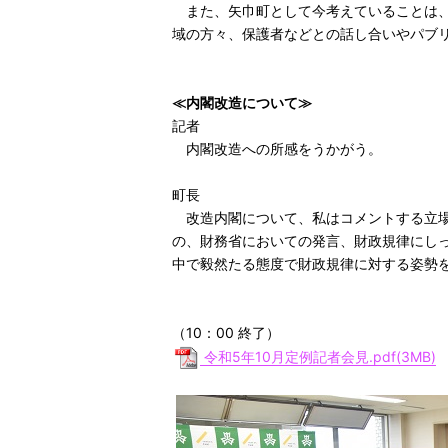
また、矢巾町として今考えていることは、
域の方々、保護者などとの話し合いやパブ
≪内閣改造について≫
記者
内閣改造への所感をうかがう。
町長
改造内閣について、私はコメントする立場
の、財務省においての発言、財政規律にし
中で毅然たる態度で財政規律に対する姿勢
（10：00 終了）
令和5年10月定例記者会見.pdf(3MB)