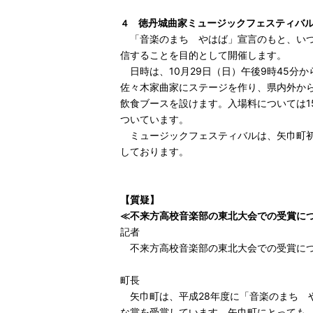
徳丹城曲家ミュージックフェスティバ
４
「音楽のまち やはば」宣言のもと、いつ
信することを目的として開催します。
日時は、10月29日（日）午後9時45分
佐々木家曲家にステージを作り、県内外か
飲食ブースを設けます。入場料については1
ついています。
ミュージックフェスティバルは、矢巾町初
しております。
【質疑】
≪
不来方高校音楽部の東北大会での受賞に
記者
不来方高校音楽部の東北大会での受賞につ
町長
矢巾町は、平成28年度に「音楽のまち 
な賞を受賞しています。矢巾町にとっても