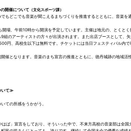
ルの開催について
（文化スポーツ課）
でもどこでも音楽が聞こえるまちづくりを推進するとともに、音楽を
から開場、午前10時から開演を予定しています。主催は地元の、とくと
ら9組のアーティストの方々が出演されます。また出店ブースとして、
500円、高校生以下は無料です。チケットには当日フェスティバル内で
開催となります。音楽のまち宣言の推進とともに、徳丹城跡の地域活
ついて≫
いての所感をうかがう
。
やはば」宣言をしており、そういった中で、不来方高校の音楽部は全国
、町民の皆さんにとっても、誇りです。継続して全国大会で優秀な成績