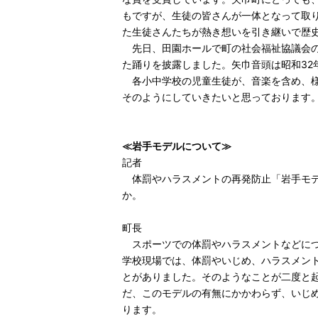
もですが、生徒の皆さんが一体となって取
た生徒さんたちが熱き想いを引き継いで歴
先日、田園ホールで町の社会福祉協議会の
た踊りを披露しました。矢巾音頭は昭和3
各小中学校の児童生徒が、音楽を含め、様
そのようにしていきたいと思っております
≪岩手モデルについて≫
記者
体罰やハラスメントの再発防止「岩手モデ
か。
町長
スポーツでの体罰やハラスメントなどにつ
学校現場では、体罰やいじめ、ハラスメン
とがありました。そのようなことが二度と
だ、このモデルの有無にかかわらず、いじ
ります。