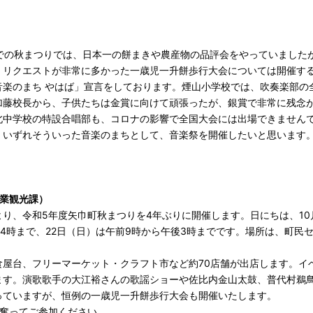
での秋まつりでは、日本一の餅まきや農産物の品評会をやっていました
、リクエストが非常に多かった一歳児一升餅歩行大会については開催す
楽のまち やはば」宣言をしております。煙山小学校では、吹奏楽部の
加藤校長から、子供たちは金賞に向けて頑張ったが、銀賞で非常に残念
北中学校の特設合唱部も、コロナの影響で全国大会には出場できません
。いずれそういった音楽のまちとして、音楽祭を開催したいと思います
業観光課）
、令和5年度矢巾町秋まつりを4年ぶりに開催します。日にちは、10月2
後4時まで、22日（日）は午前9時から午後3時までです。場所は、町民
屋台、フリーマーケット・クラフト市など約70店舗が出店します。イ
ます。演歌歌手の大江裕さんの歌謡ショーや佐比内金山太鼓、普代村鵜
っていますが、恒例の一歳児一升餅歩行大会も開催いたします。
奮ってご参加ください。