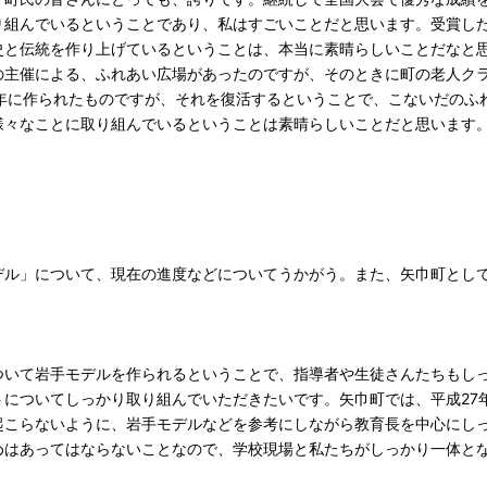
り組んでいるということであり、私はすごいことだと思います。受賞し
史と伝統を作り上げているということは、本当に素晴らしいことだなと
主催による、ふれあい広場があったのですが、そのときに町の老人ク
2年に作られたものですが、それを復活するということで、こないだのふ
々なことに取り組んでいるということは素晴らしいことだと思います
。
ル」について、現在の進度などについてうかがう。また、矢巾町とし
いて岩手モデルを作られるということで、指導者や生徒さんたちもし
トについてしっかり取り組んでいただきたいです。矢巾町では、平成27
起こらないように、岩手モデルなどを参考にしながら教育長を中心にし
めはあってはならないことなので、学校現場と私たちがしっかり一体と