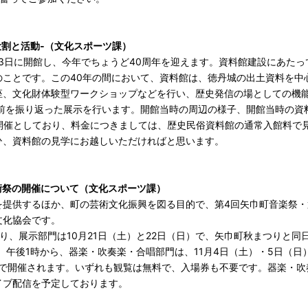
割と活動‐
（文化スポーツ課）
3日に開館し、今年でちょうど40周年を迎えます。資料館建設にあた
のことです。この40年の間において、資料館は、徳丹城の出土資料を中
座、文化財体験型ワークショップなどを行い、歴史発信の場としての機
前を振り返った展示を行います。開館当時の周辺の様子、開館当時の資料
開催としており、料金につきましては、歴史民俗資料館の通常入館料で
ひ、資料館の見学にお越しいただければと思います。
術祭の開催
について（文化スポーツ課）
提供するほか、町の芸術文化振興を図る目的で、第4回矢巾町音楽祭・
文化協会です。
、展示部門は10月21日（土）と22日（日）で、矢巾町秋まつりと同
）午後1時から、器楽・吹奏楽・合唱部門は、11月4日（土）・5日（日）
ルで開催されます。いずれも観覧は無料で、入場券も不要です。器楽・吹
ライブ配信を予定しております。