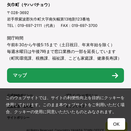
矢巾町（ヤハバチョウ）
〒028-3692
岩手県紫波郡矢巾町大字南矢幅第13地割123番地
TEL：019-697-2111（代表） FAX：019-697-3700
開庁時間
午前8:30から午後5:15まで（土日祝日、年末年始を除く）
毎週水曜日は午後7時まで窓口業務の一部を延長しています
（町民環境課、税務課、福祉課、こども家庭課、健康長寿課）
マップ
公式SNSポリシー
プライバシーポリシー
このウェブサイトでは、サイトの利便性向上を目的にクッキーを
使用しております。このまま本ウェブサイトをご利用いただく場
免責事項・著作権
サイトマップ
合、クッキーの使用に同意いただいたものとみなされます。
サイトポリシー
OK
TOP
All Rights Reserved. Copyrights YAHABA TOWN OFFICE.