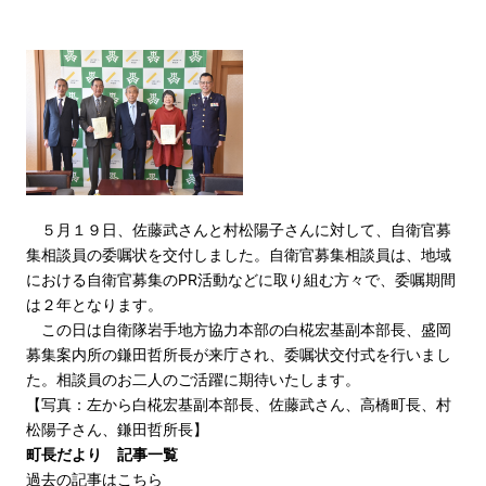
５月１９日、佐藤武さんと村松陽子さんに対して、自衛官募
集相談員の委嘱状を交付しました。自衛官募集相談員は、地域
における自衛官募集のPR活動などに取り組む方々で、委嘱期間
は２年となります。
この日は自衛隊岩手地方協力本部の白椛宏基副本部長、盛岡
募集案内所の鎌田哲所長が来庁され、委嘱状交付式を行いまし
た。相談員のお二人のご活躍に期待いたします。
【写真：左から白椛宏基副本部長、佐藤武さん、高橋町長、村
松陽子さん、鎌田哲所長】
町長だより 記事一覧
過去の記事はこちら