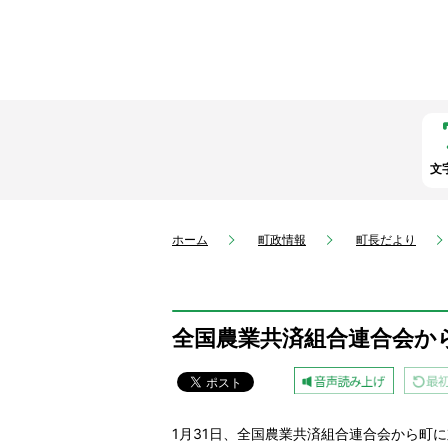
文
ホーム
町政情報
町長だより
全国農業共済組合連合会か
1月31日、全国農業共済組合連合会から町