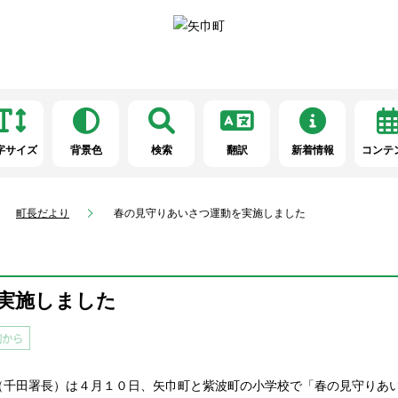
字サイズ
背景色
検索
翻訳
新着情報
コンテ
町長だより
春の見守りあいさつ運動を実施しました
実施しました
（千田署長）は４月１０日、矢巾町と紫波町の小学校で「春の見守りあ