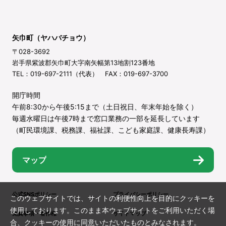
矢巾町（ヤハバチョウ）
〒028-3692
岩手県紫波郡矢巾町大字南矢幅第13地割123番地
TEL：019-697-2111（代表） FAX：019-697-3700
開庁時間
午前8:30から午後5:15まで（土日祝日、年末年始を除く）
毎週水曜日は午後7時まで窓口業務の一部を延長しています
（町民環境課、税務課、福祉課、こども家庭課、健康長寿課）
マップ
公式SNSポリシー
プライバシーポリシー
このウェブサイトでは、サイトの利便性向上を目的にクッキーを
使用しております。このまま本ウェブサイトをご利用いただく場
免責事項・著作権
サイトマップ
合、クッキーの使用に同意いただいたものとみなされます。