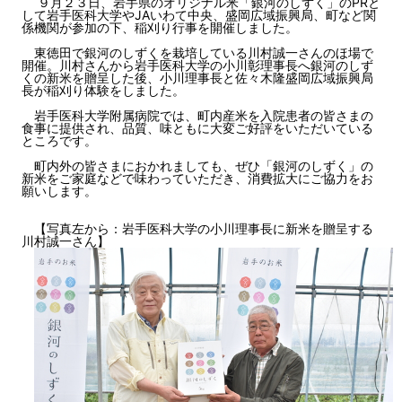
９月２３日、岩手県のオリジナル米「銀河のしずく」のPRと
して岩手医科大学やJAいわて中央、盛岡広域振興局、町など関
係機関が参加の下、稲刈り行事を開催しました。
東徳田で銀河のしずくを栽培している川村誠一さんのほ場で
開催。川村さんから岩手医科大学の小川彰理事長へ銀河のしず
くの新米を贈呈した後、小川理事長と佐々木隆盛岡広域振興局
長が稲刈り体験をしました。
岩手医科大学附属病院では、町内産米を入院患者の皆さまの
食事に提供され、品質、味ともに大変ご好評をいただいている
ところです。
町内外の皆さまにおかれましても、ぜひ「銀河のしずく」の
新米をご家庭などで味わっていただき、消費拡大にご協力をお
願いします。
【写真左から：岩手医科大学の小川理事長に新米を贈呈する
川村誠一さん】