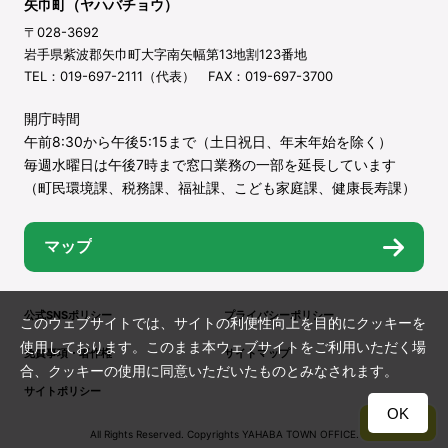
矢巾町（ヤハバチョウ）
〒028-3692
岩手県紫波郡矢巾町大字南矢幅第13地割123番地
TEL：019-697-2111（代表） FAX：019-697-3700
開庁時間
午前8:30から午後5:15まで（土日祝日、年末年始を除く）
毎週水曜日は午後7時まで窓口業務の一部を延長しています
（町民環境課、税務課、福祉課、こども家庭課、健康長寿課）
マップ
公式SNSポリシー
プライバシーポリシー
このウェブサイトでは、サイトの利便性向上を目的にクッキーを
使用しております。このまま本ウェブサイトをご利用いただく場
免責事項・著作権
サイトマップ
合、クッキーの使用に同意いただいたものとみなされます。
サイトポリシー
OK
TOP
All Rights Reserved. Copyrights YAHABA TOWN OFFICE.