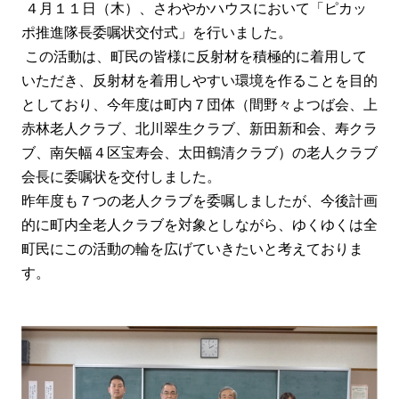
４月１１日（木）、さわやかハウスにおいて「ピカッ
ポ推進隊長委嘱状交付式」を行いました。
この活動は、町民の皆様に反射材を積極的に着用して
いただき、反射材を着用しやすい環境を作ることを目的
としており、今年度は町内７団体（間野々よつ
ば会、上
赤林老人クラブ、北川翠生クラブ、新田新和会、寿クラ
ブ、南矢幅４区宝寿会、太田鶴清クラブ）の老人クラブ
会長に委嘱状を交付しました
。
昨年度も７つの老人クラブを委嘱しましたが、今後計画
的に町内全老人クラブを対象としながら、ゆくゆくは全
町民にこの
活動の輪を広げていきたい
と
考え
ておりま
す。