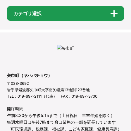
カテゴリ選択
矢巾町（ヤハバチョウ）
〒028-3692
岩手県紫波郡矢巾町大字南矢幅第13地割123番地
TEL：019-697-2111（代表） FAX：019-697-3700
開庁時間
午前8:30から午後5:15まで（土日祝日、年末年始を除く）
毎週水曜日は午後7時まで窓口業務の一部を延長しています
（町民環境課、税務課、福祉課、こども家庭課、健康長寿課）