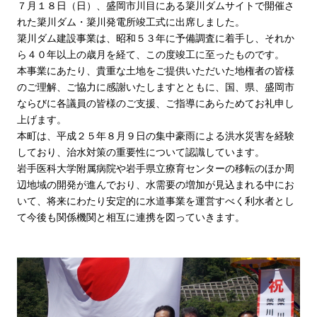
７月１８日（日）、盛岡市川目にある簗川ダムサイトで開催さ
れた簗川ダム・簗川発電所竣工式に出席しました。
簗川ダム建設事業は、昭和５３年に予備調査に着手し、それか
ら４０年以上の歳月を経て、この度竣工に至ったものです。
本事業にあたり、貴重な土地をご提供いただいた地権者の皆様
のご理解、ご協力に感謝いたしますとともに、国、県、盛岡市
ならびに各議員の皆様のご支援、ご指導にあらためてお礼申し
上げます。
本町は、平成２５年８月９日の集中豪雨による洪水災害を経験
しており、治水対策の重要性について認識しています。
岩手医科大学附属病院や岩手県立療育センターの移転のほか周
辺地域の開発が進んでおり、水需要の増加が見込まれる中にお
いて、将来にわたり安定的に水道事業を運営すべく利水者とし
て今後も関係機関と相互に連携を図っていきます。