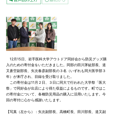
12月15日、岩手医科大学アウトドア同好会から防災グッズ購
入のための寄付金をいただきました。同部の田川茅紘部長、道
又蒼空副部長、矢次春彦副部長の３名（いずれも同大医学部３
年）が来庁され、目録を受け取りました。
この寄付金は11月２日、３日に同大で行われた大学祭「医大
祭」で同好会が出店により得た収益によるものです。町ではこ
の寄付金について、各種防災用品の購入に活用いたします。今
回の寄付に心から感謝いたします。
【写真（左から）：矢次副部長、高橋町長、田川部長、道又副