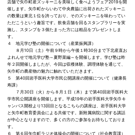
店舗で矢巾町産ズッキーニを美味しく食べようフェア2019を開
催します。矢巾町からいわて中央農協に出荷されたズッキーニ
の数量は東北１位を誇っており、そのズッキーニを味わってい
ただこうという趣旨です。飲食店舗を回るスタンプラリーを実
施し、スタンプを３個たまった方には粗品をプレゼントしま
す。
４ 地元学び塾の開催について（産業振興課）
８月10日（土）午前９時から午後１時30分まで下北産直お
よれんせで地元学び塾～夏野菜編～を開催します。学び塾は昨
年２回開催しましたが、今回は収穫体験、調理体験を通じて、
矢巾町の農産物の魅力に触れていただきます。
５ 第40回岩手医科大学市民公開講座の開催について（健康長
寿課）
７月30日（火）から８月１日（木）まで第40回岩手医科大
学市民公開講座を開催します。平成19年の岩手医科大学矢巾キ
ャンパス開校より13回目となるこちらの講座は、岩手医科大学
と矢巾町教育委員会による共催です。新附属病院に関する講話
が中心となりますので、多くの方のご参加をお待ちしておりま
す。
６ 第６回矢巾町ラジオ体操会の開催について（社会教育課）