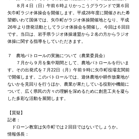
８月４日（日）午前６時よりかっこうグラウンドで第６回
矢巾町ラジオ体操会を開催します。平成28年度に開催された希
望郷いわて国体では、矢巾町がラジオ体操開催地となり、平成
26年より啓発活動としてラジオ体操会を開催し、今回は６回目
です。当日は、岩手県ラジオ体操連盟から２名の方からラジオ
体操に関する指導をしていただきます。
７ 農地パトロールの実施について（農業委員会）
７月から９月を集中期間として、農地パトロールを行いま
す。その出発式を７月22日（月）午前９時に矢巾町役場玄関前
で開催します。このパトロールでは、遊休農地や耕作放棄地が
ないかを見回りを行うほか、農業が果たしている役割や機能に
ついて、広く県民の方々の理解を深めるために創意工夫を凝ら
した多彩な活動を展開します。
【質疑】
記者：
ドローン教室は矢巾町では２回目ではないでしょうか。
情報係長：