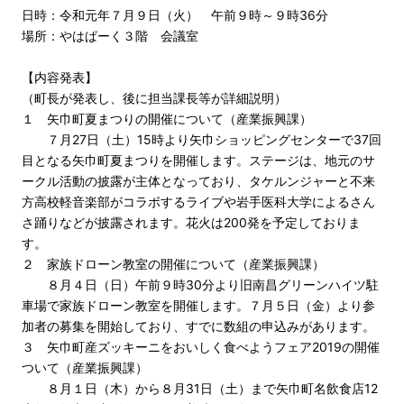
日時：令和元年７月９日（火） 午前９時～９時36分
場所：やはぱーく３階 会議室
【内容発表】
（町長が発表し、後に担当課長等が詳細説明）
１ 矢巾町夏まつりの開催について（産業振興課）
７月27日（土）15時より矢巾ショッピングセンターで37回
目となる矢巾町夏まつりを開催します。ステージは、地元のサ
ークル活動の披露が主体となっており、タケルンジャーと不来
方高校軽音楽部がコラボするライブや岩手医科大学によるさん
さ踊りなどが披露されます。花火は200発を予定しておりま
す。
２ 家族ドローン教室の開催について（産業振興課）
８月４日（日）午前９時30分より旧南昌グリーンハイツ駐
車場で家族ドローン教室を開催します。７月５日（金）より参
加者の募集を開始しており、すでに数組の申込みがあります。
３ 矢巾町産ズッキーニをおいしく食べようフェア2019の開催
ついて（産業振興課）
８月１日（木）から８月31日（土）まで矢巾町名飲食店12