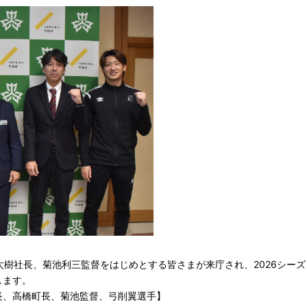
樹社長、菊池利三監督をはじめとする皆さまが来庁され、2026シー
します。
長、高橋町長、菊池監督、弓削翼選手】