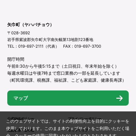
矢巾町（ヤハバチョウ）
〒028-3692
岩手県紫波郡矢巾町大字南矢幅第13地割123番地
TEL：019-697-2111（代表） FAX：019-697-3700
開庁時間
午前8:30から午後5:15まで（土日祝日、年末年始を除く）
毎週水曜日は午後7時まで窓口業務の一部を延長しています
（町民環境課、税務課、福祉課、こども家庭課、健康長寿課）
マップ
公式SNSポリシー
プライバシーポリシー
このウェブサイトでは、サイトの利便性向上を目的にクッキーを
使用しております。このまま本ウェブサイトをご利用いただく場
免責事項・著作権
サイトマップ
合、クッキーの使用に同意いただいたものとみなされます。