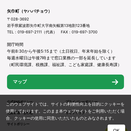
矢巾町（ヤハバチョウ）
〒028-3692
岩手県紫波郡矢巾町大字南矢幅第13地割123番地
TEL：019-697-2111（代表） FAX：019-697-3700
開庁時間
午前8:30から午後5:15まで（土日祝日、年末年始を除く）
毎週水曜日は午後7時まで窓口業務の一部を延長しています
（町民環境課、税務課、福祉課、こども家庭課、健康長寿課）
マップ
公式SNSポリシー
プライバシーポリシー
このウェブサイトでは、サイトの利便性向上を目的にクッキーを
使用しております。このまま本ウェブサイトをご利用いただく場
免責事項・著作権
サイトマップ
合、クッキーの使用に同意いただいたものとみなされます。
サイトポリシー
OK