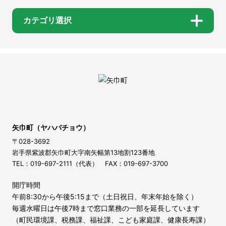
カテゴリ選択
矢巾町（ヤハバチョウ）
〒028-3692
岩手県紫波郡矢巾町大字南矢幅第13地割123番地
TEL：019-697-2111（代表） FAX：019-697-3700
開庁時間
午前8:30から午後5:15まで（土日祝日、年末年始を除く）
毎週水曜日は午後7時まで窓口業務の一部を延長しています
（町民環境課、税務課、福祉課、こども家庭課、健康長寿課）