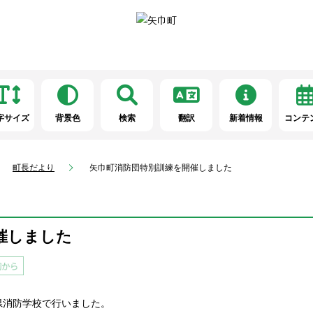
字サイズ
背景色
検索
翻訳
新着情報
コンテ
町長だより
矢巾町消防団特別訓練を開催しました
催しました
県消防学校で行いました。