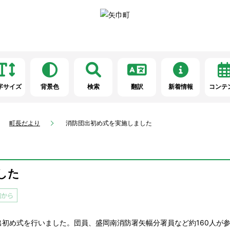
字サイズ
背景色
検索
翻訳
新着情報
コンテ
町長だより
消防団出初め式を実施しました
した
初め式を行いました。団員、盛岡南消防署矢幅分署員など約160人が