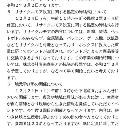
令和２年３月２日となります。
５ リサイクルモア設置に関する協定の締結式について
１２月２４日（火）午前１１時から町公民館２階３・４研
修室において、リサイクルモア設置に関する協定の締結式を行
います。リサイクルモアの内容については、新聞、雑誌、ペッ
トボトルのみならず、金属製品、パソコン、ゲーム機、炊飯器
などもリサイクルも可能となっており、ボックスに投入した重
量に応じてポイントが加算され、ポイントがたまると商品券等
に交換できるようになっております。この事業の開始時期につ
いては、株式会社青南商事との協議の段階では、令和２年３月
を予定しておりますが、なるべく早く開始したいと考えており
ます。
６ 地元学び塾の開催について
１２月２１日（土）午前１０時から下北産直およれんせに
おいて開催します。農業や地域に興味がある方に対し、生産者
が自ら講師となり現場から生きた情報を発信していただくイベ
ントです。今年度３回目の開催となっております。内容は、餅
つき体験と生産者に学ぶおすすめの餅の食べ方となっておりま
す。参加者は２０名となっておりますが、既に定員に達してお