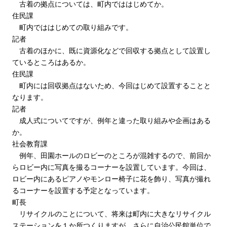
古着の拠点については、町内でははじめてか。
住民課
町内でははじめての取り組みです。
記者
古着のほかに、既に資源化などで回収する拠点として設置し
ているところはあるか。
住民課
町内には回収拠点はないため、今回はじめて設置することと
なります。
記者
成人式についてですが、例年と違った取り組みや企画はある
か。
社会教育課
例年、田園ホールのロビーのところが混雑するので、前回か
らロビー内に写真を撮るコーナーを設置しています。今回は、
ロビー内にあるピアノやモンロー椅子に花を飾り、写真が撮れ
るコーナーを設置する予定となっています。
町長
リサイクルのことについて、将来は町内に大きなリサイクル
ステーションを１か所つくりますが、さらに自治公民館単位で