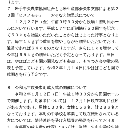
ります。
７ 岩手中央農業協同組合もち米生産部会矢巾支部による第２
０回「ヒメノモチ」 おそなえ贈呈式について
１２月２７日（金）午前９時３０分から役場１階町民ホー
ルにおいて行います。平成１７年に町制施行５０周年を記念し
て５０ｋｇを贈呈いただいたことからはじまった行事となりま
す。毎年１ｋｇずつ重量を増やしながら贈呈いただいており、
通常であれば６４ｋｇのとなりますが、さらに１ｋｇ増やして
今年は６５ｋｇの贈呈いただく予定となっております。当日
は、やはばこども園の園児なども参加し、もちつき会や歌の発
表も予定しています。令和２年１月１４日にやはばこども園で
鏡開きを行う予定です。
８ 令和元年度矢巾町成人式の開催について
令和２年１月１２日（日）午後１時３０分から田園ホール
で開催します。対象者については、１２月１日現在本町に住所
がある方であり、男性１３０名、女性１５６名、計２８６名と
なっております。本町の中学校を卒業して現在転出されている
方については、随時連絡を受け入場券の発送を行っておりま
す。今年度の成人者の代表については、当時、矢巾中学校生徒