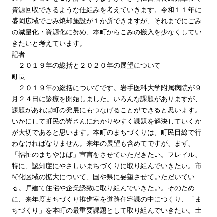
資源回収できるような仕組みを考えていきます。令和１１年に
盛岡広域でごみ焼却施設が１か所できますが、それまでにごみ
の減量化・資源化に努め、本町からごみの搬入を少なくしてい
きたいと考えています。
記者
２０１９年の総括と２０２０年の展望について
町長
２０１９年の総括についてです。岩手医科大学附属病院が９
月２４日に診療を開始しました。いろんな課題がありますが、
課題があれば町の発展にもつなげることができると思います。
いかにして町民の皆さんにわかりやすく課題を解決していくか
が大切であると思います。本町のまちづくりは、町民目線で行
わなければなりません。来年の展望も含めてですが、まず、
「福祉のまちやはば」宣言をさせていただきたい。フレイル、
特に、認知症にやさしいまちづくりに取り組んでいきたい。市
街化区域の拡大について、国や県に要望させていただいてい
る。戸建て住宅や企業誘致に取り組んでいきたい。そのため
に、来年度まちづくり推進室を道路住宅課の中につくり、「ま
ちづくり」を本町の最重要課題として取り組んでいきたい。土