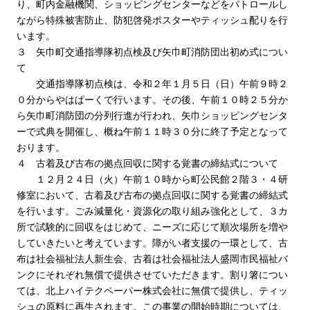
り、町内金融機関、ショッピングセンターなどをパトロールし
ながら特殊被害防止、防犯啓発ポスターやティッシュ配りを行
います。
３ 矢巾町交通指導隊初点検及び矢巾町消防団出初め式につい
て
交通指導隊初点検は、令和２年１月５日（日）午前９時２
０分からやはぱーくで行います。その後、午前１０時２５分か
ら矢巾町消防団の分列行進が行われ、矢巾ショッピングセンタ
ーで式典を開催し、概ね午前１１時３０分に終了予定となって
おります。
４ 古着及び古布の拠点回収に関する覚書の締結式について
１２月２４日（火）午前１０時から町公民館２階３・４研
修室において、古着及び古布の拠点回収に関する覚書の締結式
を行います。ごみ減量化・資源化の取り組み強化として、３カ
所で試験的に回収をはじめて、ニーズに応じて順次場所を増や
していきたいと考えています。障がい者支援の一環として、古
布は社会福祉法人新生会、古着は社会福祉法人盛岡市民福祉バ
ンクにそれぞれ無償で提供させていただきます。割り箸につい
ては、北上ハイテクペーパー株式会社に無償で提供し、ティッ
シュの原料に再生されます。この事業の開始時期については、