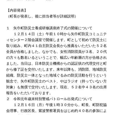
【内容発表】
（町長が発表し、後に担当者等が詳細説明）
１ 矢巾町防災士養成研修講座終了式の開催について
１２月１４日（土）午前１０時から矢巾町防災コミュニテ
ィセンター２階会議室で開催します。町として初めて防災士に
取り組み、町内４１自主防災会長から推薦をいただいた５２名
全員が合格しました。なかでも、女性消防団員が３名、２０代
の方々も数名いるということで、幅広い年齢層の方が合格され
ました。当日は、日本防災士機構からの認証状の代理交付と町
から修了証を交付いたします。来年以降も、消防団、地域防災
組織、防災士一体となった地域ぐるみの防災活動を行うという
観念で、矢巾町防災士のベスト、やはラジオ（持っていない方
対象）も無償で交付いたします。現在、５２名中４３名の出席
報告をいただいております。
２ 令和元年歳末特別警戒パトロール出発式について
１２月１６日（月）午後１時３０分から、町長、町防犯協
会理事、行政区長、紫波警察署員をはじめ約４０名の参加によ