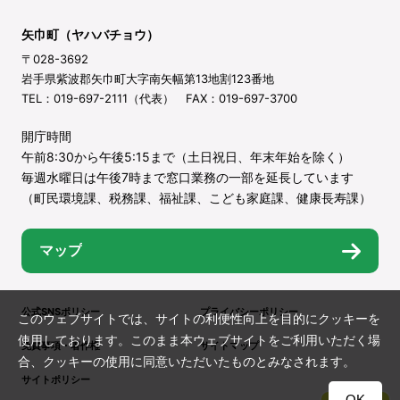
矢巾町（ヤハバチョウ）
〒028-3692
岩手県紫波郡矢巾町大字南矢幅第13地割123番地
TEL：019-697-2111（代表） FAX：019-697-3700
開庁時間
午前8:30から午後5:15まで（土日祝日、年末年始を除く）
毎週水曜日は午後7時まで窓口業務の一部を延長しています
（町民環境課、税務課、福祉課、こども家庭課、健康長寿課）
マップ
公式SNSポリシー
プライバシーポリシー
このウェブサイトでは、サイトの利便性向上を目的にクッキーを
使用しております。このまま本ウェブサイトをご利用いただく場
免責事項・著作権
サイトマップ
合、クッキーの使用に同意いただいたものとみなされます。
サイトポリシー
OK