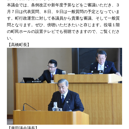
本議会では、条例改正や新年度予算などをご審議いただき、３
月７日は代表質問、８日、９日は一般質問の予定となっていま
す。町行政運営に対して各議員から貴重な審議、そして一般質
問となります。ぜひ、傍聴いただきたいと存じます。役場１階
の町民ホールの設置テレビでも視聴できますので、ご覧くださ
い。
【高橋町長】
【廣田議会議長】