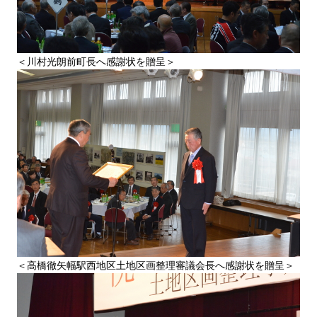
＜川村光朗前町長へ感謝状を贈呈＞
＜高橋徹矢幅駅西地区土地区画整理審議会長へ感謝状を贈呈＞