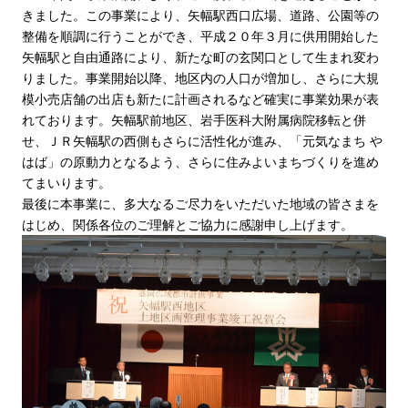
きました。この事業により、矢幅駅西口広場、道路、公園等の
整備を順調に行うことができ、平成２０年３月に供用開始した
矢幅駅と自由通路により、新たな町の玄関口として生まれ変わ
りました。事業開始以降、地区内の人口が増加し、さらに大規
模小売店舗の出店も新たに計画されるなど確実に事業効果が表
れております。矢幅駅前地区、岩手医科大附属病院移転と併
せ、ＪＲ矢幅駅の西側もさらに活性化が進み、「元気なまち や
はば」の原動力となるよう、さらに住みよいまちづくりを進め
てまいります。
最後に本事業に、多大なるご尽力をいただいた地域の皆さまを
はじめ、関係各位のご理解とご協力に感謝申し上げます。