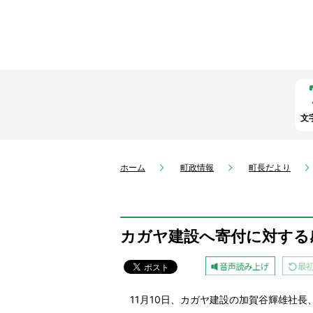
文
ホーム
町政情報
町長だより
カガヤ建設へ寄付に対する
11月10日、カガヤ建設の加賀谷
輝雄社長