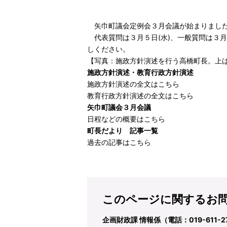
矢巾町議会定例会３月会議が始まりました。
代表質問は３月５日(水)、一般質問は３月６
しください。
【写真：施政方針演述を行う高橋町長。上
施政方針演述・教育行政方針演述
施政方針演述の全文はこちら
教育行政方針演述の全文はこちら
矢巾町議会３月会議
日程などの概要はこちら
町長だより 記事一覧
過去の記事はこちら
このページに関するお
企画財政課 情報係（電話：019-611-2