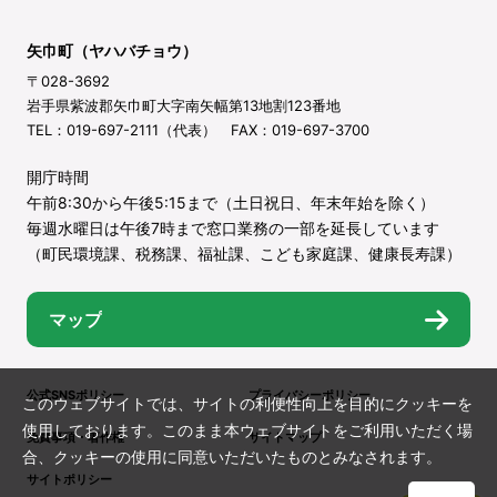
矢巾町（ヤハバチョウ）
〒028-3692
岩手県紫波郡矢巾町大字南矢幅第13地割123番地
TEL：019-697-2111（代表） FAX：019-697-3700
開庁時間
午前8:30から午後5:15まで（土日祝日、年末年始を除く）
毎週水曜日は午後7時まで窓口業務の一部を延長しています
（町民環境課、税務課、福祉課、こども家庭課、健康長寿課）
マップ
公式SNSポリシー
プライバシーポリシー
このウェブサイトでは、サイトの利便性向上を目的にクッキーを
使用しております。このまま本ウェブサイトをご利用いただく場
免責事項・著作権
サイトマップ
合、クッキーの使用に同意いただいたものとみなされます。
サイトポリシー