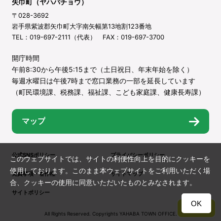
矢巾町（ヤハバチョウ）
〒028-3692
岩手県紫波郡矢巾町大字南矢幅第13地割123番地
TEL：019-697-2111（代表） FAX：019-697-3700
開庁時間
午前8:30から午後5:15まで（土日祝日、年末年始を除く）
毎週水曜日は午後7時まで窓口業務の一部を延長しています
（町民環境課、税務課、福祉課、こども家庭課、健康長寿課）
マップ
公式SNSポリシー
プライバシーポリシー
このウェブサイトでは、サイトの利便性向上を目的にクッキーを
使用しております。このまま本ウェブサイトをご利用いただく場
免責事項・著作権
サイトマップ
合、クッキーの使用に同意いただいたものとみなされます。
サイトポリシー
OK
TOP
All Rights Reserved. Copyrights YAHABA TOWN OFFICE.