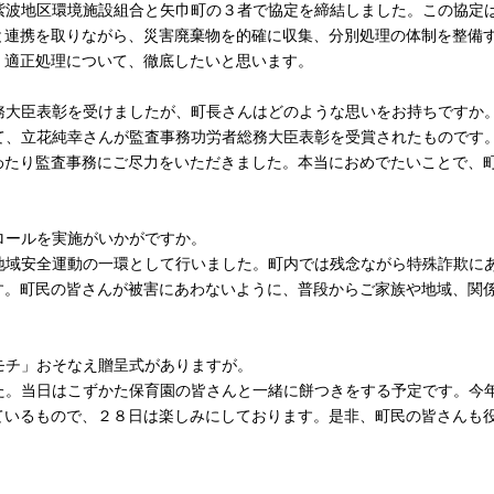
紫波地区環境施設組合と矢巾町の３者で協定を締結しました。この協定
と連携を取りながら、災害廃棄物を的確に収集、分別処理の体制を整備
、適正処理について、徹底したいと思います。
務大臣表彰を受けましたが、町長さんはどのような思いをお持ちですか
て、立花純幸さんが監査事務功労者総務大臣表彰を受賞されたものです
わたり監査事務にご尽力をいただきました。本当におめでたいことで、
ロールを実施がいかがですか。
地域安全運動の一環として行いました。町内では残念ながら特殊詐欺に
す。町民の皆さんが被害にあわないように、普段からご家族や地域、関
モチ」おそなえ贈呈式がありますが。
た。当日はこずかた保育園の皆さんと一緒に餅つきをする予定です。今
ているもので、２８日は楽しみにしております。是非、町民の皆さんも