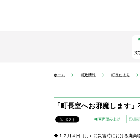
文
ホーム
町政情報
町長だより
「町長室へお邪魔します」
◆１２月４日（月）に災害時における廃棄