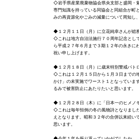
◇岩手県産業廃棄物協会県央支部と盛岡・
専門知識を持っている同協会と同組合が町
みの再資源化やごみの減量について周知し
◆１２月１１日（月）に立花純幸さんが総
◇これは地方自治法施行７０周年記念とし
ら平成２７年６月まで３期１２年の永きに
祝い申し上げます。
◆１２月１８日（月）に歳末特別警戒パト
◇これは１２月１５日から１月３日までの
かけ」の未実施でワースト１となっていま
るみで被害防止にあたりたいと思います。
◆１２月２８日（木）に「日本一のヒメノ
◇これは毎年恒例の冬の風物詩となりまし
えとなります。昭和３２年の合併以来続い
思います。
◆今年１年を振り返っていかがでしたか。