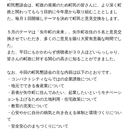
町民懇談会は、町政の発展のため町民の皆さんに、より深く町
政と関わってもらう目的に今年度から取り組むこととしまし
た。毎月１回開催しテーマを決めて町民と意見交換をします。
５月のテーマは「矢巾町の未来」。矢巾町在住の５名と意見交
換させていただき、多くのご意見を賜り大変有意義な時間でし
た。
また、平日にもかかわらず傍聴者が３０人ほどいらっしゃり、
皆さんの町政に対する関心の高さに知ることができました。
なお、今回の町民懇談会の主な内容は以下のとおりです。
・コンパクトシティならではの企業誘致について
・地元でできる食産業について
・若者が矢巾町に住んでみたい、起業したいというモチベーシ
ョンを上げるための土地利用・住宅政策について
・教育の充実について
・心安やかに自分の病気と向き合える体制と環境づくりについ
て
・安全安心のまちづくりについて