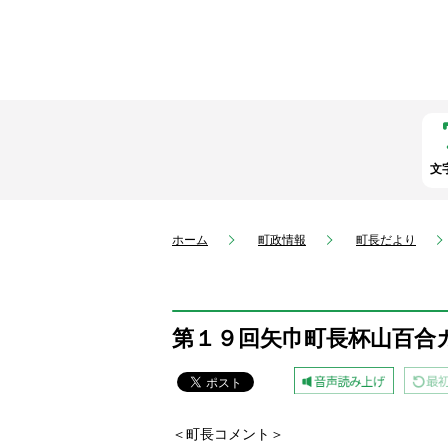
文
ホーム
町政情報
町長だより
第１９回矢巾町長杯山百合
＜町長コメント＞