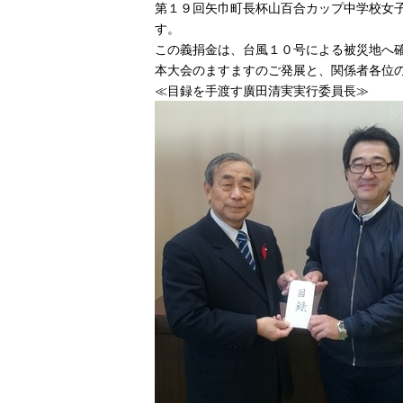
第１９回矢巾町長杯山百合カップ中学校女
す。
この義捐金は、台風１０号による被災地へ
本大会のますますのご発展と、関係者各位
≪目録を手渡す廣田清実実行委員長≫