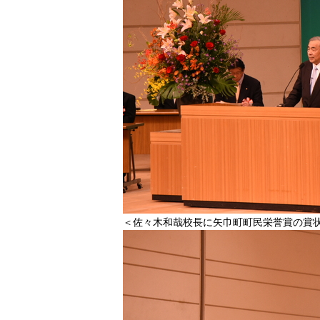
＜佐々木和哉校長に矢巾町町民栄誉賞の賞