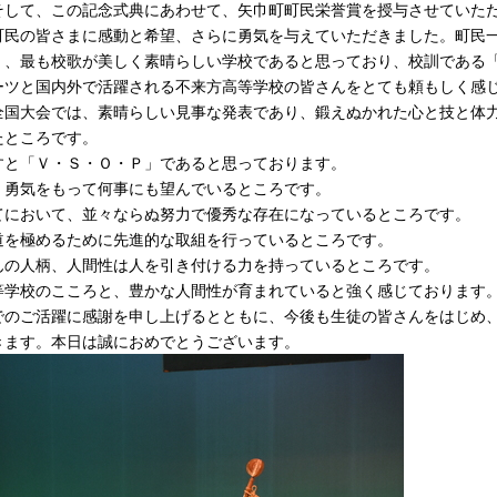
そして、この記念式典にあわせて、矢巾町町民栄誉賞を授与させていた
町民の皆さまに感動と希望、さらに勇気を与えていただきました。町民
く、最も校歌が美しく素晴らしい学校であると思っており、校訓である
ーツと国内外で活躍される不来方高等学校の皆さんをとても頼もしく感
全国大会では、素晴らしい見事な発表であり、鍛えぬかれた心と技と体
たところです。
すと「Ｖ・Ｓ・Ｏ・Ｐ」であると思っております。
く勇気をもって何事にも望んでいるところです。
てにおいて、並々ならぬ努力で優秀な存在になっているところです。
道を極めるために先進的な取組を行っているところです。
んの人柄、人間性は人を引き付ける力を持っているところです。
等学校のこころと、豊かな人間性が育まれていると強く感じております
でのご活躍に感謝を申し上げるとともに、今後も生徒の皆さんをはじめ
きます。本日は誠におめでとうございます。