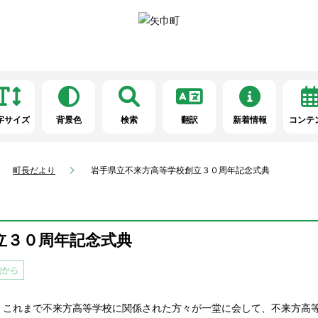
字サイズ
背景色
検索
翻訳
新着情報
コンテ
町長だより
岩手県立不来方高等学校創立３０周年記念式典
立３０周年記念式典
、これまで不来方高等学校に関係された方々が一堂に会して、不来方高