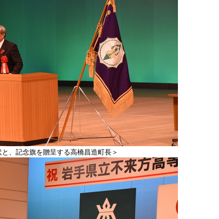
状と、記念旗を贈呈する高橋昌造町長＞