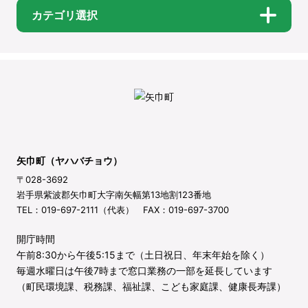
カテゴリ選択
矢巾町（ヤハバチョウ）
〒028-3692
岩手県紫波郡矢巾町大字南矢幅第13地割123番地
TEL：019-697-2111（代表） FAX：019-697-3700
開庁時間
午前8:30から午後5:15まで（土日祝日、年末年始を除く）
毎週水曜日は午後7時まで窓口業務の一部を延長しています
（町民環境課、税務課、福祉課、こども家庭課、健康長寿課）