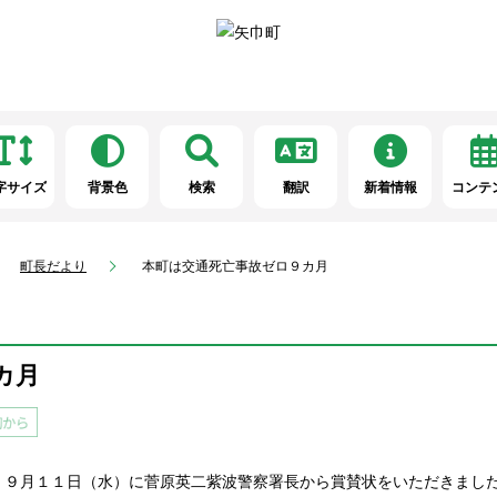
字サイズ
背景色
検索
翻訳
新着情報
コンテ
町長だより
本町は交通死亡事故ゼロ９カ月
カ月
、９月１１日（水）に菅原英二紫波警察署長から賞賛状をいただきまし