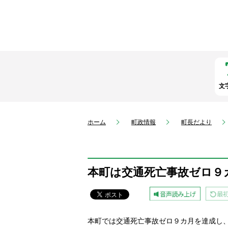
文
ホーム
町政情報
町長だより
本町は交通死亡事故ゼロ９
本町では交通死亡事故ゼロ９カ月を達成し