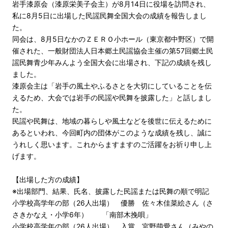
岩手漆原会（漆原栄美子会主）が8月14日に役場を訪問され、
私に8月5日に出場した民謡民舞全国大会の成績を報告しまし
た。
同会は、8月5日なかのＺＥＲＯ小ホール（東京都中野区）で開
催された、一般財団法人日本郷土民謡協会主催の第57回郷土民
謡民舞青少年みんよう全国大会に出場され、下記の成績を残し
ました。
漆原会主は「岩手の風土やふるさとを大切にしていることを伝
えるため、大会では岩手の民謡や民舞を披露した」と話しまし
た。
民謡や民舞は、地域の暮らしや風土などを後世に伝えるために
あるといわれ、今回町内の団体がこのような成績を残し、誠に
うれしく思います。これからますますのご活躍をお祈り申し上
げます。
【出場した方の成績】
※出場部門、結果、氏名、披露した民謡または民舞の順で明記
小学校高学年の部（26人出場） 優勝 佐々木佳菜絵さん（さ
さきかなえ・小学6年） 「南部木挽唄」
小学校高学年の部（26人出場） 入賞 宮野萌愛さん（みやの