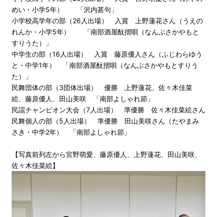
めい・小学5年） 「沢内甚句」
小学校高学年の部（26人出場） 入賞 上野蓮花さん（うえの
れんか・小学5年） 「南部酒屋酛摺唄（なんぶさかやもと
すりうた）」
中学生の部（16人出場） 入賞 藤原優人さん（ふじわらゆう
と・中学1年） 「南部酒屋酛摺唄（なんぶさかやもとすりう
た）」
民舞団体の部（3団体出場） 優勝 上野蓮花、佐々木佳菜
絵、藤原優人、田山美咲 「南部よしゃれ節」
民謡チャンピオン大会（7人出場） 準優勝 佐々木佳菜絵さん
民舞個人の部（5人出場） 準優勝 田山美咲さん（たやまみ
さき・中学2年） 「南部よしゃれ節」
【写真前列左から宮野萌愛、藤原優人、上野蓮花、田山美咲、
佐々木佳菜絵】