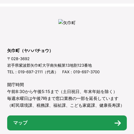
矢巾町（ヤハバチョウ）
〒028-3692
岩手県紫波郡矢巾町大字南矢幅第13地割123番地
TEL：019-697-2111（代表） FAX：019-697-3700
開庁時間
午前8:30から午後5:15まで（土日祝日、年末年始を除く）
毎週水曜日は午後7時まで窓口業務の一部を延長しています
（町民環境課、税務課、福祉課、こども家庭課、健康長寿課）
マップ