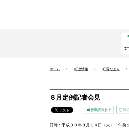
文
ホーム
町政情報
町長だより
８月定例記者会見
日時：平成３０年８月１４日（火） 午前