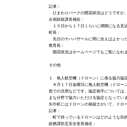
記者：
ひまわりパークの開花状況はどうですか
企画財政課長補佐：
１５日から１７日くらいに満開になる見
町長：
先日のヤハバザールに間に合えばよかった
教育長：
開花状況はホームページでもご覧になれ
その他
１ 無人航空機（ドローン）に係る協力協
８月１７日金曜日に無人航空機（ドローン
面での活用などです。協定相手については、
まな分野で協力いただける協定となってい
矢巾町にはドローンの操縦士がいて、ドロ
記者：
町で持っているドローンはどのような目的
総務課防災安全室長補佐：