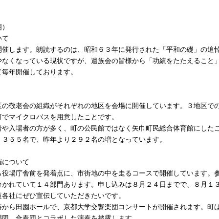
明）
いて
催します。朗読するのは、昭和６３年に発行された「平和の礎」の追
なくなっている現状ですが、遺族会の皆様から「功績をたたえること
て毎年開催しております。
の敬老会の組織がそれぞれの地区を会場に開催しています。３地区で
町でマイクロバスを用意したことです。
者や入場者の方が多く、町の公民館ではなく矢巾町民総合体育館にした
，３５５名で、昨年より２９２名の増となっています。
催について
役場庁舎前を発着点に、市街地の中を走るコースで開催しています。
分かれていて１４部門あります。申し込みは８月２４日までで、８月１
道各社にぜひ宣伝していただきたいです。
から田園ホールで、京都大学交響楽団コンサートが開催されます。町
唱団、合奏団とコラボした演奏を披露します。