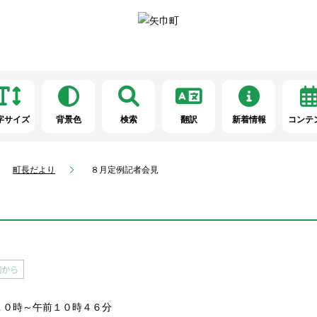
字サイズ
背景色
検索
翻訳
新着情報
コンテ
町長だより
８月定例記者会見
１０時～午前１０時４６分