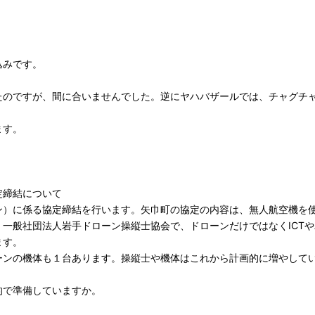
。
込みです。
のですが、間に合いませんでした。逆にヤハバザールでは、チャグチ
ます。
定締結について
）に係る協定締結を行います。矢巾町の協定の内容は、無人航空機を
一般社団法人岩手ドローン操縦士協会で、ドローンだけではなくICTや
ます。
ーンの機体も１台あります。操縦士や機体はこれから計画的に増やして
で準備していますか。