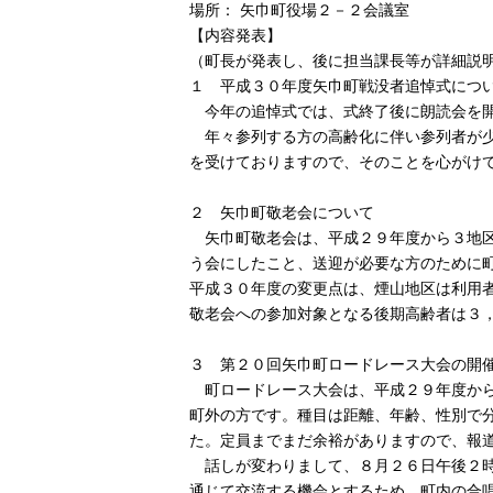
場所： 矢巾町役場２－２会議室
【内容発表】
（町長が発表し、後に担当課長等が詳細説
１ 平成３０年度矢巾町戦没者追悼式につ
今年の追悼式では、式終了後に朗読会を開
年々参列する方の高齢化に伴い参列者が少
を受けておりますので、そのことを心がけ
２ 矢巾町敬老会について
矢巾町敬老会は、平成２９年度から３地区
う会にしたこと、送迎が必要な方のために
平成３０年度の変更点は、煙山地区は利用
敬老会への参加対象となる後期高齢者は３
３ 第２０回矢巾町ロードレース大会の開
町ロードレース大会は、平成２９年度から
町外の方です。種目は距離、年齢、性別で
た。定員までまだ余裕がありますので、報
話しが変わりまして、８月２６日午後２時
通じて交流する機会とするため、町内の合