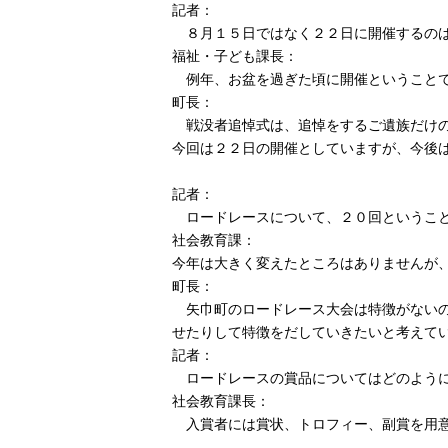
記者：
８月１５日ではなく２２日に開催するの
福祉・子ども課長：
例年、お盆を過ぎた頃に開催ということで
町長：
戦没者追悼式は、追悼をするご遺族だけの
今回は２２日の開催としていますが、今後
記者：
ロードレースについて、２０回ということ
社会教育課：
今年は大きく変えたところはありませんが
町長：
矢巾町のロードレース大会は特徴がないの
せたりして特徴をだしていきたいと考えて
記者：
ロードレースの賞品についてはどのように
社会教育課長：
入賞者には賞状、トロフィー、副賞を用意