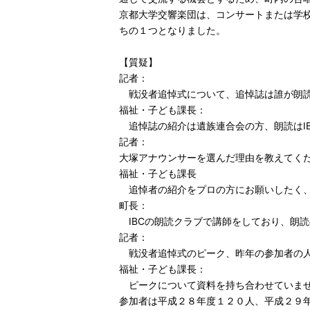
京都大学交響楽団は、コンサートまたは学
ちの１つとなりました。
【質疑】
記者：
戦没者追悼式について、追悼誌は誰が朗
福祉・子ども課長：
追悼誌の紹介は遺族連合会の方、朗読はI
記者：
大塚アナウンサーを選んだ理由を教えてく
福祉・子ども課長
追悼者の紹介をプロの方にお願いしたく、
町長：
IBCの朗読クラブで講師をしており、朗
記者：
戦没者追悼式のピーク、昨年の参加者の人
福祉・子ども課長：
ピークについて資料を持ち合わせていませ
参加者は平成２８年度１２０人、平成２９