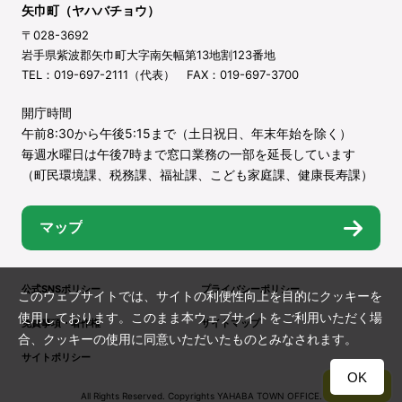
矢巾町（ヤハバチョウ）
〒028-3692
岩手県紫波郡矢巾町大字南矢幅第13地割123番地
TEL：019-697-2111（代表） FAX：019-697-3700
開庁時間
午前8:30から午後5:15まで（土日祝日、年末年始を除く）
毎週水曜日は午後7時まで窓口業務の一部を延長しています
（町民環境課、税務課、福祉課、こども家庭課、健康長寿課）
マップ
公式SNSポリシー
プライバシーポリシー
このウェブサイトでは、サイトの利便性向上を目的にクッキーを
使用しております。このまま本ウェブサイトをご利用いただく場
免責事項・著作権
サイトマップ
合、クッキーの使用に同意いただいたものとみなされます。
サイトポリシー
OK
TOP
All Rights Reserved. Copyrights YAHABA TOWN OFFICE.