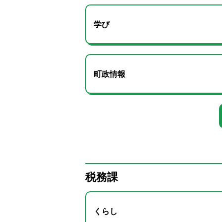
学び
町政情報
税務課
くらし