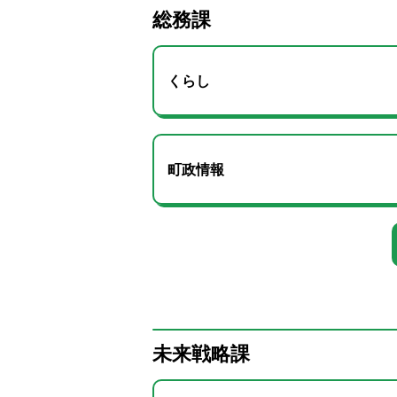
総務課
くらし
町政情報
未来戦略課