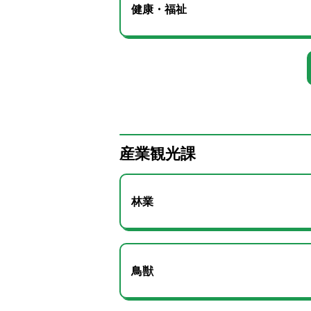
健康・福祉
産業観光課
林業
鳥獣