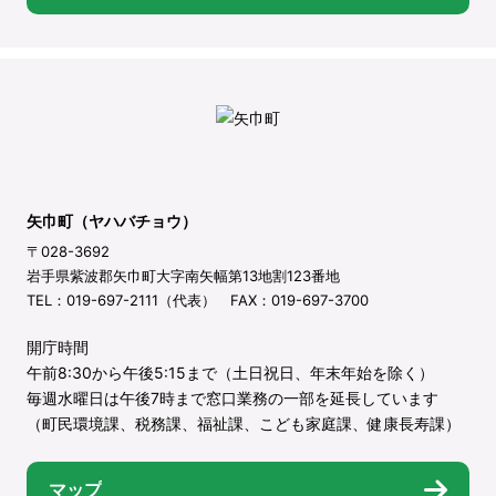
矢巾町（ヤハバチョウ）
〒028-3692
岩手県紫波郡矢巾町大字南矢幅第13地割123番地
TEL：019-697-2111（代表） FAX：019-697-3700
開庁時間
午前8:30から午後5:15まで（土日祝日、年末年始を除く）
毎週水曜日は午後7時まで窓口業務の一部を延長しています
（町民環境課、税務課、福祉課、こども家庭課、健康長寿課）
マップ