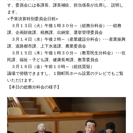
す。委員会には各課長、課長補佐、担当係長が出席し、説明し
ます。
<予算決算特別委員会日程>
３月１３日（火）午後１時３０分～（総務分科会）･･･総務
課、企画財政課、税務課、出納室、選挙管理委員会
３月１４日（水）午後２時～（産業建設分科会）･･･産業振興
課、道路都市課、上下水道課、農業委員会
３月１５日（木）午後１時３０分～（教育民生分科会）･･･住
民課、福祉・子ども課、健康長寿課、教育委員会
３月１６日（金）午前１０時～（総括質疑）
議場で傍聴できますし、１階町民ホール設置のテレビでもご覧
いただけます。
【本日の総務分科会の様子】