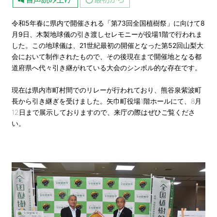
令和5年春に県内で開催される「第73回全国植樹祭」に向けて8
月9日、木製地球儀の引き渡しセレモニーが役場1階で行われま
した。この地球儀は、21世紀最初の開催となった第52回山梨大
会において制作されたもので、その後現在まで開催地となる都
道府県へ代々引き継がれている大会のシンボル的な存在です。
現在は県内市町村間でのリレーが行われており、熊谷泉紫波町
長から引き継ぎを受けました。矢巾町役場
1階ホール
にて、8月
12日まで展示しておりますので、来庁の際はぜひご覧くださ
い。