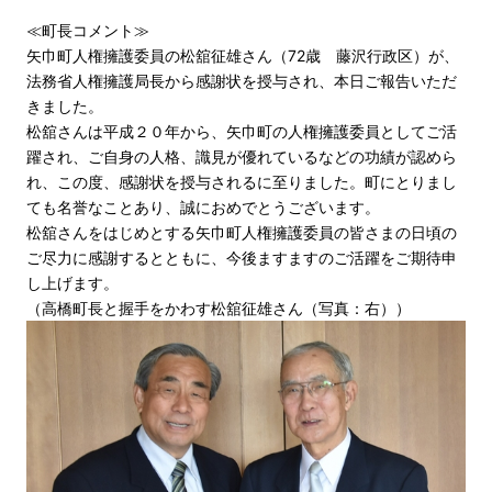
≪町長コメント≫
矢巾町人権擁護委員の松舘征雄さん（72歳 藤沢行政区）が、
法務省人権擁護局長から感謝状を授与され、本日ご報告いただ
きました。
松舘さんは平成２０年から、矢巾町の人権擁護委員としてご活
躍され、ご自身の人格、識見が優れているなどの功績が認めら
れ、この度、感謝状を授与されるに至りました。町にとりまし
ても名誉なことあり、誠におめでとうございます。
松舘さんをはじめとする矢巾町人権擁護委員の皆さまの日頃の
ご尽力に感謝するとともに、今後ますますのご活躍をご期待申
し上げます。
（高橋町長と握手をかわす松舘征雄さん（写真：右））