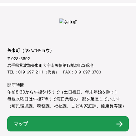
矢巾町（ヤハバチョウ）
〒028-3692
岩手県紫波郡矢巾町大字南矢幅第13地割123番地
TEL：019-697-2111（代表） FAX：019-697-3700
開庁時間
午前8:30から午後5:15まで（土日祝日、年末年始を除く）
毎週水曜日は午後7時まで窓口業務の一部を延長しています
（町民環境課、税務課、福祉課、こども家庭課、健康長寿課）
マップ