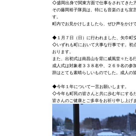
◇盛岡出身で関東方面で仕事をされてきた
その藤岡裕子隊員は、特にも音楽のまち宣
す。
町内でお見かけしましたら、ぜひ声をかけ
◆１月７日（日）に行われました、矢巾町
◇いずれも町において大事な行事です。初
おります。
また、出初式は南昌山を背に威風堂々たる
成人式は対象者３３８名中、２６９名の参
辞はとても素晴らしいものでした。成人の
◆今年１年について一言お願いします。
◇今年も町民の皆さんと共に歩む年にする
皆さんのご健康とご多幸をお祈り申し上げ