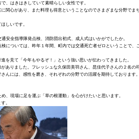
方で、はきはきしていて素晴らしい女性です。
言に関心があり、また料理も得意ということなのでさまざまな分野でま
てほしいです。
交通安全指導隊発点検、消防団出初式、成人式はいかがでしたか。
点検については、昨年１年間、町内では交通死亡者ゼロということで、
行進を見て「今年もやるぞ！」という強い思いが伝わってきました。
加がありました。フレッシュな久保田美羽さん、昆佳代子さんの２名の
皆さんには、感性を磨き、それぞれの分野での活躍を期待しております
ため、現場に足を運ぶ「草の根運動」を心がけたいと思います。
ます。