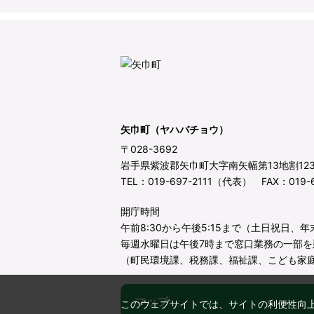
矢巾町（ヤハバチョウ）
〒028-3692
岩手県紫波郡矢巾町大字南矢幅第13地割12
TEL：019-697-2111（代表） FAX：019-6
開庁時間
午前8:30から午後5:15まで（土日祝日、
毎週水曜日は午後7時まで窓口業務の一部を
（町民環境課、税務課、福祉課、こども家
マップ
このウェブサイトでは、サイトの利便性向