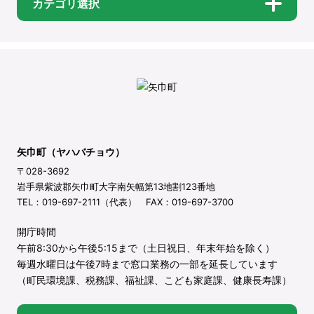
カテゴリ選択
矢巾町（ヤハバチョウ）
〒028-3692
岩手県紫波郡矢巾町大字南矢幅第13地割123番地
TEL：019-697-2111（代表） FAX：019-697-3700
開庁時間
午前8:30から午後5:15まで（土日祝日、年末年始を除く）
毎週水曜日は午後7時まで窓口業務の一部を延長しています
（町民環境課、税務課、福祉課、こども家庭課、健康長寿課）