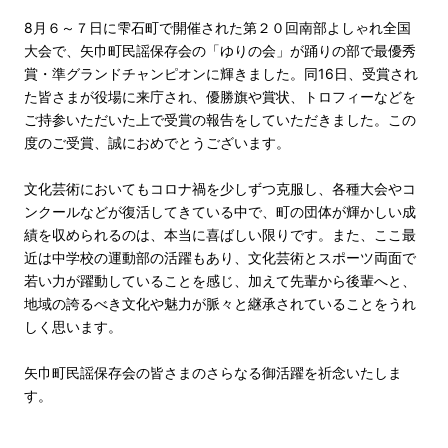
8月６～７日に雫石町で開催された第２０回南部よしゃれ全国
大会で、矢巾町民謡保存会の「ゆりの会」が踊りの部で最優秀
賞・準グランドチャンピオンに輝きました。同16日、受賞され
た皆さまが役場に来庁され、優勝旗や賞状、トロフィーなどを
ご持参いただいた上で受賞の報告をしていただきました。この
度のご受賞、誠におめでとうございます。
文化芸術においてもコロナ禍を少しずつ克服し、各種大会やコ
ンクールなどが復活してきている中で、町の団体が輝かしい成
績を収められるのは、本当に喜ばしい限りです。また、ここ最
近は中学校の運動部の活躍もあり、文化芸術とスポーツ両面で
若い力が躍動していることを感じ、加えて先輩から後輩へと、
地域の誇るべき文化や魅力が脈々と継承されていることをうれ
しく思います。
矢巾町民謡保存会の皆さまのさらなる御活躍を祈念いたしま
す。