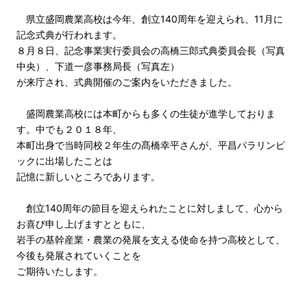
県立盛岡農業高校は今年、創立140周年を迎えられ、11月に
記念式典が行われます。
８月８日、記念事業実行委員会の高橋三郎式典委員会長（写真
中央）、下道一彦事務局長（写真左）
が来庁され、式典開催のご案内をいただきました。
盛岡農業高校には本町からも多くの生徒が進学しておりま
す。中でも２０１８年、
本町出身で当時同校２年生の髙橋幸平さんが、平昌パラリンピ
ックに出場したことは
記憶に新しいところであります。
創立140周年の節目を迎えられたことに対しまして、心から
お喜び申し上げますとともに、
岩手の基幹産業・農業の発展を支える使命を持つ高校として、
今後も発展されていくことを
ご期待いたします。